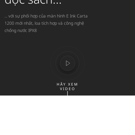
... với sự phối hợp của màn hình E Ink Carta
1200 mới nhất, loa tích hợp và công nghệ
chống nước IPX8
HÃY XEM
VIDEO
PocketBook ERA