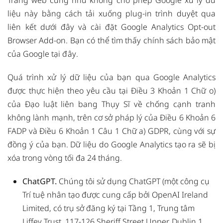
Trang web cũng như không cho phép Google xử lý dữ
liệu này bằng cách tải xuống plug-in trình duyệt qua
liên kết
dưới đây và cài đặt Google Analytics Opt-out
Browser Add-on. Bạn có thể tìm thấy chính sách bảo mật
của Google
tại đây
.
Quá trình xử lý dữ liệu của bạn qua Google Analytics
được thực hiện theo yêu cầu tại Điều 3 Khoản 1 Chữ o)
của Đạo luật liên bang Thụy Sĩ về chống cạnh tranh
không lành mạnh, trên cơ sở pháp lý của Điều 6 Khoản 6
FADP và Điều 6 Khoản 1 Câu 1 Chữ a) GDPR, cùng với sự
đồng ý của bạn. Dữ liệu do Google Analytics tạo ra sẽ bị
xóa trong vòng tối đa 24 tháng.
ChatGPT.
Chúng tôi sử dụng ChatGPT (một công cụ
Trí tuệ nhân tạo được cung cấp bởi
OpenAI Ireland
Limited, có trụ sở đăng ký tại Tầng 1, Trung tâm
Liffey Trust, 117-126 Sheriff Street Upper, Dublin 1,