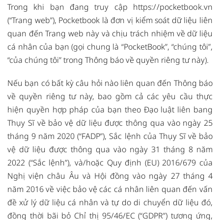
Trong khi bạn đang truy cập
https://pocketbook.vn
(“Trang web”), Pocketbook là đơn vị kiểm soát dữ liệu liên
quan đến Trang web này và chịu trách nhiệm về dữ liệu
cá nhân của bạn (gọi chung là “PocketBook”, “chúng tôi”,
“của chúng tôi” trong Thông báo về quyền riêng tư này).
Nếu bạn có bất kỳ câu hỏi nào liên quan đến Thông báo
về quyền riêng tư này, bao gồm cả các yêu cầu thực
hiện quyền hợp pháp của bạn theo Đạo luật liên bang
Thụy Sĩ về bảo vệ dữ liệu được thông qua vào ngày 25
tháng 9 năm 2020 (“FADP”), Sắc lệnh của Thụy Sĩ về bảo
vệ dữ liệu được thông qua vào ngày 31 tháng 8 năm
2022 (“Sắc lệnh”), và/hoặc Quy định (EU) 2016/679 của
Nghị viện châu Âu và Hội đồng vào ngày 27 tháng 4
năm 2016 về việc bảo vệ các cá nhân liên quan đến vấn
đề xử lý dữ liệu cá nhân và tự do di chuyển dữ liệu đó,
đồng thời bãi bỏ Chỉ thị 95/46/EC (“GDPR”) tương ứng,