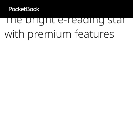
Aa
The bright e-reading star
HD
with premium features